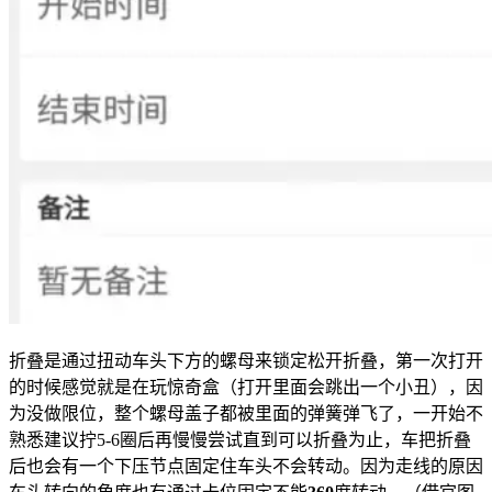
折叠是通过扭动车头下方的螺母来锁定松开折叠，第一次打开
的时候感觉就是在玩惊奇盒（打开里面会跳出一个小丑），因
为没做限位，整个螺母盖子都被里面的弹簧弹飞了，一开始不
熟悉建议拧5-6圈后再慢慢尝试直到可以折叠为止，车把折叠
后也会有一个下压节点固定住车头不会转动。因为走线的原因