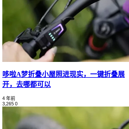
哆啦A梦折叠小屋照进现实，一键折叠展
开，去哪都可以
4 年前
3,265
0