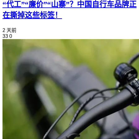
“代工”“廉价”“山寨”？中国自行车品牌正
在撕掉这些标签！
2 天前
33
0