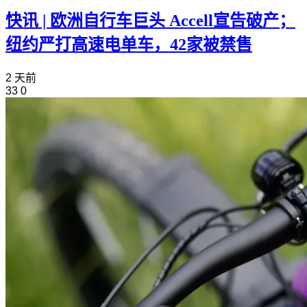
快讯 | 欧洲自行车巨头 Accell宣告破产；
纽约严打高速电单车，42家被禁售
2 天前
33
0