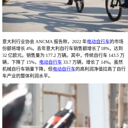
意大利行业协会
ANCMA
报告称，
2022
年
电动自行车
的市场
份额将增长
4%
。去年意大利自行车销售额增长了
18%
，达到
32
亿欧元。销售量为
177.2
万辆。其中，传统自行车
143.5
万
辆，下降了
15%
，
电动自行车
33.7
万辆，增长了
14%
。虽然
机械自行车销量下降，但
电动自行车
的高利润净值拉高了自行
车产业的整体利润水平。