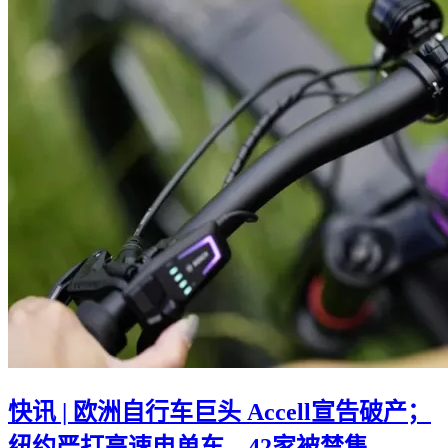
快讯 | 欧洲自行车巨头 Accell宣告破产；
纽约严打高速电单车，42家被禁售