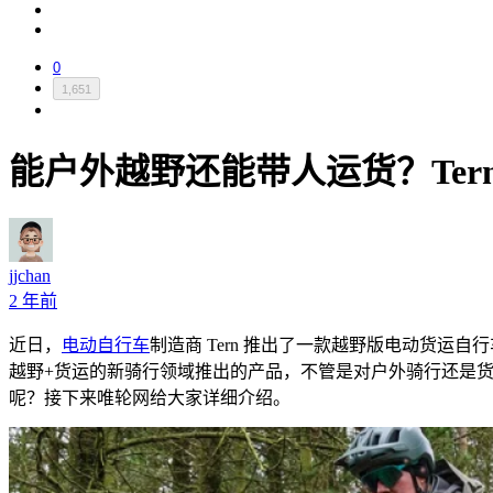
0
1,651
能户外越野还能带人运货？Tern 
jjchan
2 年前
近日，
电动自行车
制造商
Tern
推出了一款越野版电动货运自行
越野
+
货运的新骑行领域推出的产品，不管是对户外骑行还是
呢？接下来唯轮网给大家详细介绍。