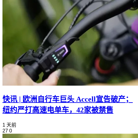
快讯 | 欧洲自行车巨头 Accell宣告破产；
纽约严打高速电单车，42家被禁售
1 天前
27
0