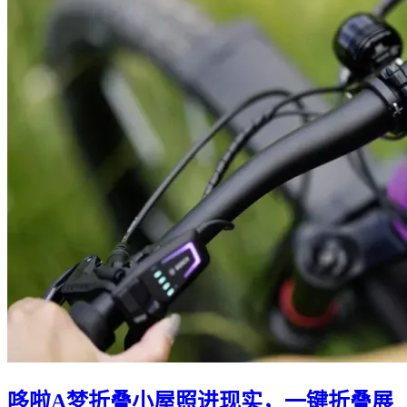
哆啦A梦折叠小屋照进现实，一键折叠展