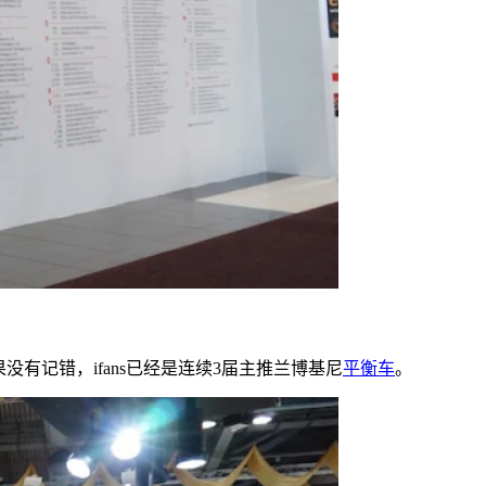
有记错，ifans已经是连续3届主推兰博基尼
平衡车
。