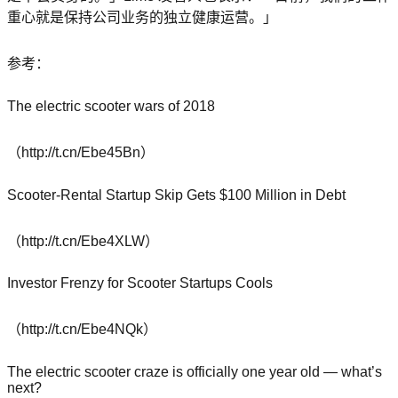
重心就是保持公司业务的独立健康运营。」
参考：
The electric scooter wars of 2018
（http://t.cn/Ebe45Bn）
Scooter-Rental Startup Skip Gets $100 Million in Debt
（http://t.cn/Ebe4XLW）
Investor Frenzy for Scooter Startups Cools
（http://t.cn/Ebe4NQk）
The electric scooter craze is officially one year old — what’s
next?