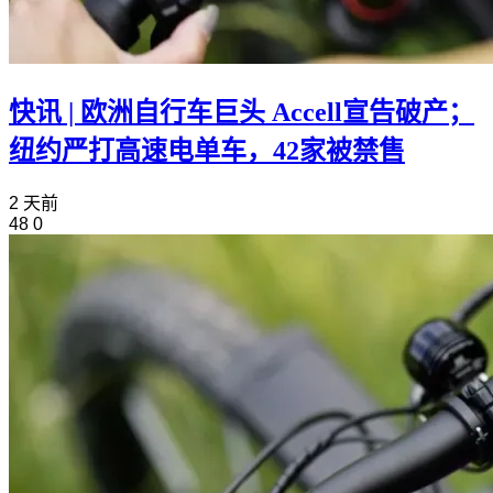
快讯 | 欧洲自行车巨头 Accell宣告破产；
纽约严打高速电单车，42家被禁售
2 天前
48
0