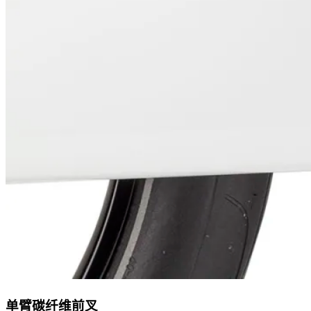
单臂碳纤维前叉