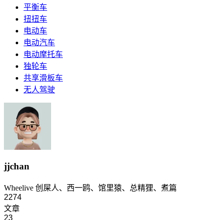
平衡车
扭扭车
电动车
电动汽车
电动摩托车
独轮车
共享滑板车
无人驾驶
jjchan
Wheelive 创屎人、西一鸥、馆里猿、总精狸、煮篇
2274
文章
23