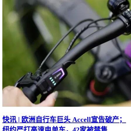
快讯 | 欧洲自行车巨头 Accell宣告破产；
纽约严打高速电单车，42家被禁售