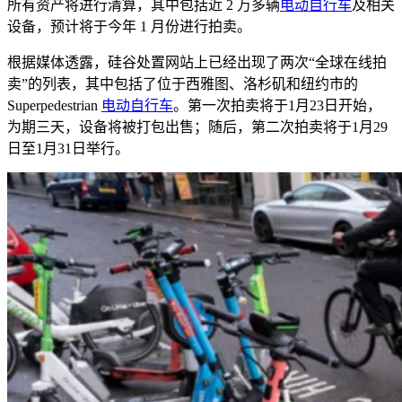
所有资产将进行清算，其中包括近
2
万多辆
电动自行车
及相关
设备，预计将于今年
1
月份进行拍卖。
根据媒体透露，硅谷处置网站上已经出现了两次“全球在线拍
卖”的列表，其中包括了位于西雅图、洛杉矶和纽约市的
Superpedestrian
电动自行车
。第一次拍卖将于
1
月
23
日开始，
为期三天，设备将被打包出售；随后，第二次拍卖将于
1
月
29
日至
1
月
31
日举行。