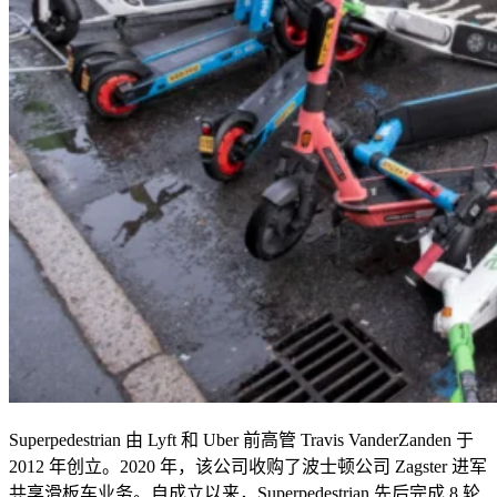
Superpedestrian
由
Lyft
和
Uber
前高管
Travis VanderZanden
于
2012
年创立。
2020
年，该公司收购了波士顿公司
Zagster
进军
共享滑板车业务。自成立以来，
Superpedestrian
先后完成
8
轮