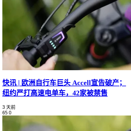
快讯 | 欧洲自行车巨头 Accell宣告破产；
纽约严打高速电单车，42家被禁售
3 天前
65
0