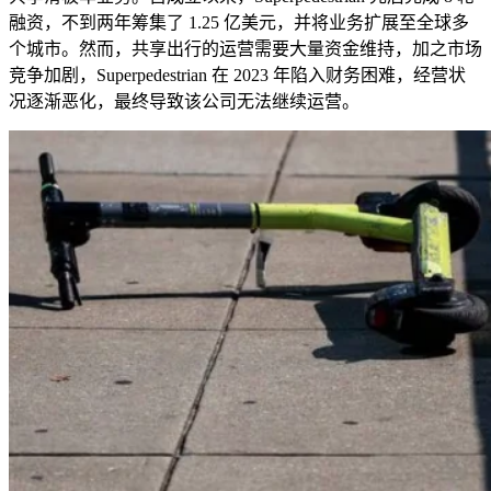
融资，不到两年筹集了
1.25
亿美元，并将业务扩展至全球多
个城市。然而，共享出行的运营需要大量资金维持，加之市场
竞争加剧，
Superpedestrian
在
2023
年陷入财务困难，经营状
况逐渐恶化，最终导致该公司无法继续运营。