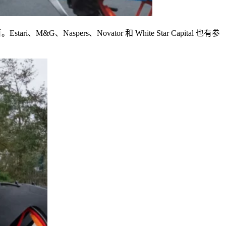
者。
Estari
、
M&G
、
Naspers
、
Novator
和
White Star Capital
也有参