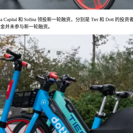
a Capital
和
Sofina
领投新一轮融资，分别是
Tier
和
Dott
的投资
基金并未参与新一轮融资。