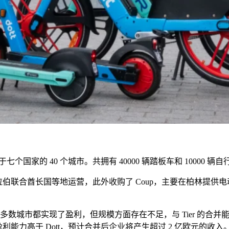
于七个国家的
40
个城市。共拥有
40000
辆踏板车和
10000
辆自
拉伯联合酋长国等地运营，此外收购了
Coup
，主要在柏林提供电
多数城市都实现了盈利，但规模方面存在不足，与
Tier
的合并
盈利能力高于
Dott
，预计合并后企业将产生超过
2
亿欧元的收入