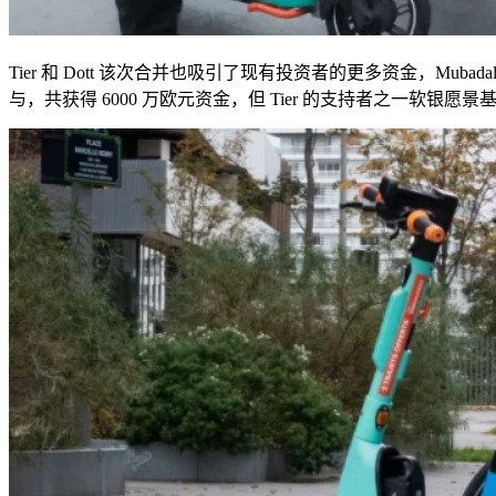
Tier
和
Dott
该次合并也吸引了现有投资者的更多资金，
Mubadal
与，共获得
6000
万欧元资金，但
Tier
的支持者之一软银愿景