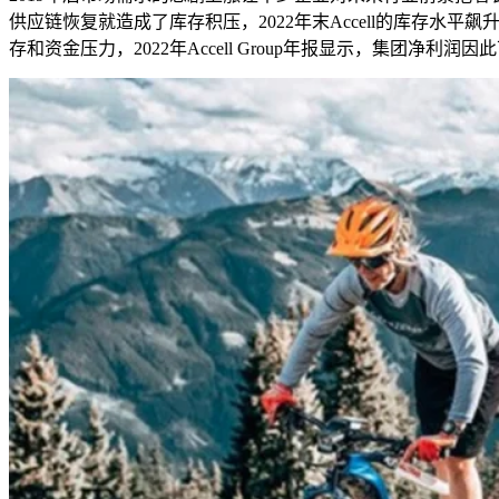
供应链恢复就造成了库存积压，
2022
年末
Accell
的库存水平飙
存和资金压力，
2022
年
Accell Group
年报显示，集团净利润因此