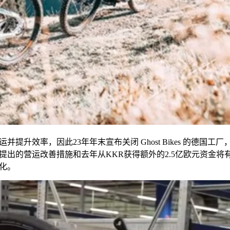
运并提升效率，因此
23
年年末宣布关闭
Ghost Bikes
的德国工厂
提出的营运改善措施和去年从
KKR
获得额外的
2.5
亿欧元资金将
化。