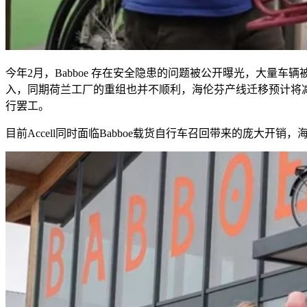
今年
2
月，
Babboe
存在安全隐患的问题被公开曝光，大量车辆
入，同期荷兰工厂的重组也并不顺利，海伦芬产线迁移预计将
行罢工。
目前
Accell
同时面临
Babboe
载货自行车召回带来的庞大开销，