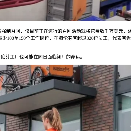
被强制召回，仅目前正在进行的召回活动就将花费数千万美元，
减少
100
至
150
个工作岗位，在海伦芬有超过
320
位员工，代表有近
海伦芬工厂也可能在同日面临闭厂的命运。