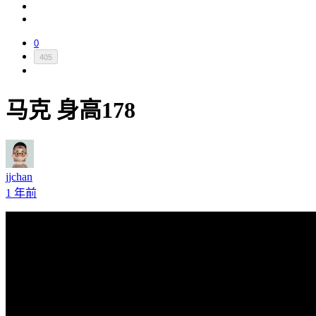
0
405
马克 身高178
jjchan
1 年前