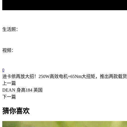
生活照：
视频：
0
迪卡侬再放大招！250W高效电机+65Nm大扭矩，推出两款载
上一篇
DEAN 身高184 英国
下一篇
猜你喜欢