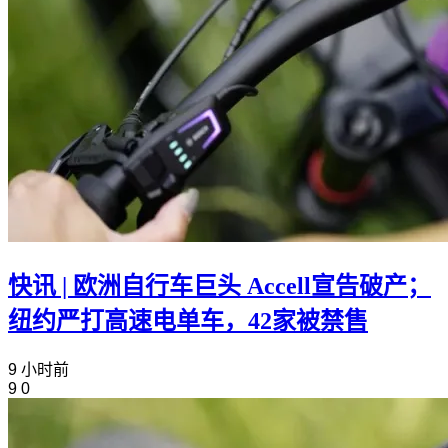
快讯 | 欧洲自行车巨头 Accell宣告破产；
纽约严打高速电单车，42家被禁售
9 小时前
9
0