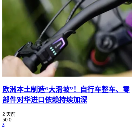
欧洲本土制造“大滑坡”！自行车整车、零
部件对华进口依赖持续加深
2 天前
50
0
3