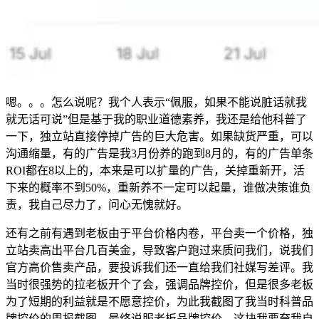
嗯。。。怎么说呢？我个人表示“佩服，如果不能说脏话就我
就无话可说”但是基于我的职业道德素养，我还是给他科普了
一下，独立站直接停掉广告的巨大危害。如果缺货严重，可以
沟通缩量，有的广告是我3月份养的跑到8月的，有的广告单条
ROI都在8以上的，本来是可以扩量的广告，关掉重新开，活
下来的概率不到50%，重新养不一定可以起量，谁做决策谁负
责，我自己尽力了，问心无愧就好。
还有之前有遇到老板由于平台价格内卷，平台卖一个价格，独
立站卖高出平台几百美金，导致客户跑过来质问我们，说我们
官方高价售卖产品，要投诉我们还一直给我们社媒写差评。我
当时很强势的拉老板开个了会，强调品牌控价，但是很多老板
为了短期的利益就是不愿意控价，为此我截图了我当时科普品
牌控价的周报截图。最终说服老板品牌控价。这块我要夸我自