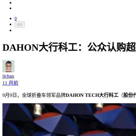
0
403
DAHON大行科工：公众认购超额
jjchan
11 月前
9月9日，全球折叠车领军品牌
DAHON TECH大行科工
（
股份代