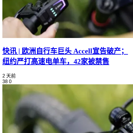
快讯 | 欧洲自行车巨头 Accell宣告破产；
纽约严打高速电单车，42家被禁售
2 天前
38
0