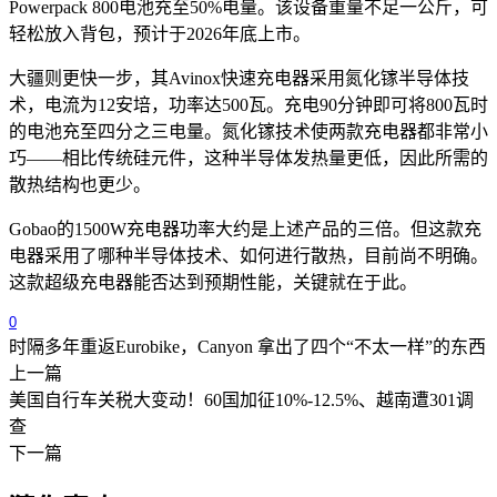
Powerpack 800电池充至50%电量。该设备重量不足一公斤，可
轻松放入背包，预计于2026年底上市。
大疆则更快一步，其Avinox快速充电器采用氮化镓半导体技
术，电流为12安培，功率达500瓦。充电90分钟即可将800瓦时
的电池充至四分之三电量。氮化镓技术使两款充电器都非常小
巧——相比传统硅元件，这种半导体发热量更低，因此所需的
散热结构也更少。
Gobao的1500W充电器功率大约是上述产品的三倍。但这款充
电器采用了哪种半导体技术、如何进行散热，目前尚不明确。
这款超级充电器能否达到预期性能，关键就在于此。
0
时隔多年重返Eurobike，Canyon 拿出了四个“不太一样”的东西
上一篇
美国自行车关税大变动！60国加征10%-12.5%、越南遭301调
查
下一篇