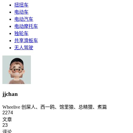
扭扭车
电动车
电动汽车
电动摩托车
独轮车
共享滑板车
无人驾驶
jjchan
Wheelive 创屎人、西一鸥、馆里猿、总精狸、煮篇
2274
文章
23
评论