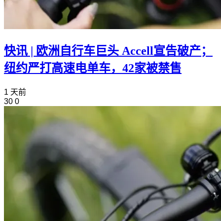
快讯 | 欧洲自行车巨头 Accell宣告破产；
纽约严打高速电单车，42家被禁售
1 天前
30
0