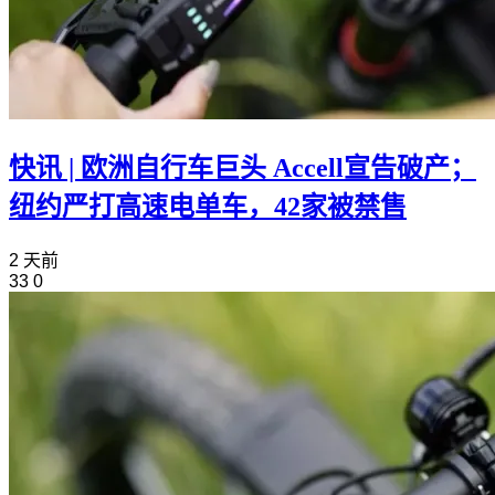
快讯 | 欧洲自行车巨头 Accell宣告破产；
纽约严打高速电单车，42家被禁售
2 天前
33
0