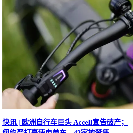
快讯 | 欧洲自行车巨头 Accell宣告破产；
纽约严打高速电单车，42家被禁售