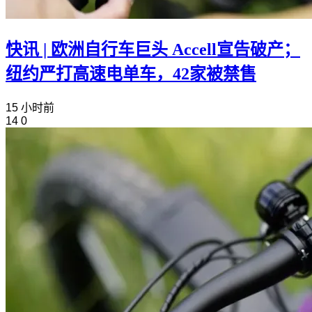
快讯 | 欧洲自行车巨头 Accell宣告破产；
纽约严打高速电单车，42家被禁售
15 小时前
14
0