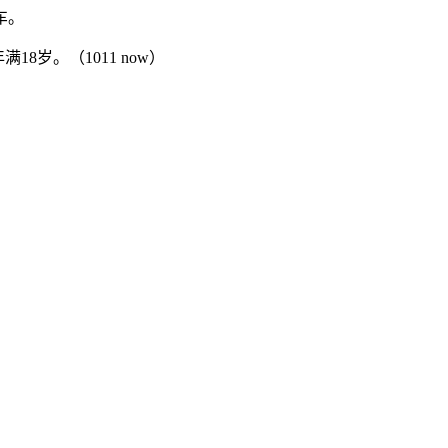
车。
岁。（1011 now）