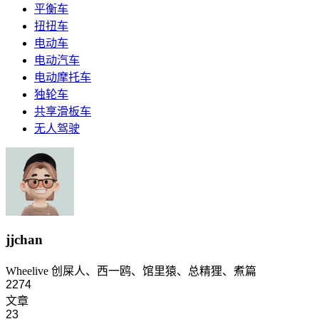
平衡车
扭扭车
电动车
电动汽车
电动摩托车
独轮车
共享滑板车
无人驾驶
jjchan
Wheelive 创屎人、西一鸥、馆里猿、总精狸、煮篇
2274
文章
23