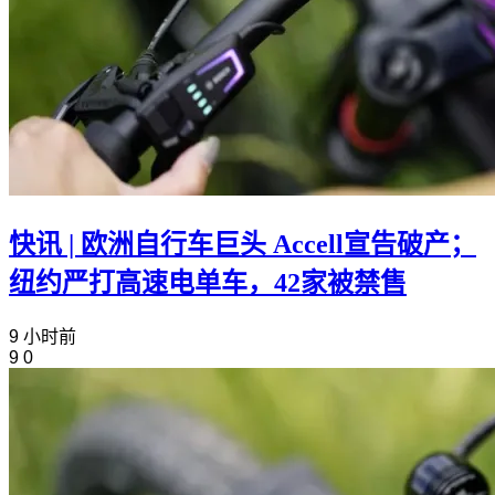
快讯 | 欧洲自行车巨头 Accell宣告破产；
纽约严打高速电单车，42家被禁售
9 小时前
9
0