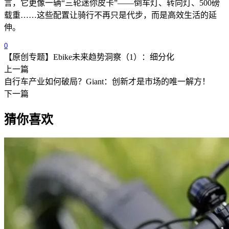
言，它更像一辆“三轮迷你皮卡”
——
倒车灯、转向灯、
500
磅
载重
……
这些配置让骑行不再只是代步，而是高效生活的延
伸。
0
【原创专题】Ebike未来趋势洞察（1）：细分化
上一篇
自行车产业如何破局？Giant：创新才是市场的唯一解方！
下一篇
猜你喜欢