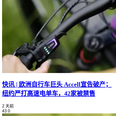
快讯 | 欧洲自行车巨头 Accell宣告破产；
纽约严打高速电单车，42家被禁售
2 天前
43
0