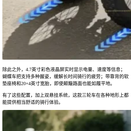
除此之外，4.7英寸彩色液晶屏实时显示电量、速度等信息；
蝴蝶车把支持多种握姿，缓解长时间骑行的疲劳；带靠背的软
垫座椅和20×4英寸宽胎，即使颠簸路面也能如履平地。
有了这些配置，加上双悬挂系统，这款三轮车在各种地形上都
能提供相当舒适的骑行体验。