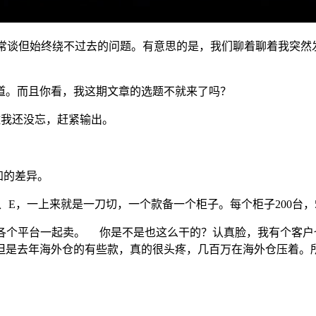
常谈但始终绕不过去的问题。有意思的是，我们聊着聊着我突然
道。而且你看，我这期文章的选题不就来了吗？
趁我还没忘，赶紧输出。
知的差异。
D、E，一上来就是一刀切，一个款备一个柜子。每个柜子200台，
让各个平台一起卖。 你是不是也这么干的？认真脸，我有个客
但是去年海外仓的有些款，真的很头疼，几百万在海外仓压着。