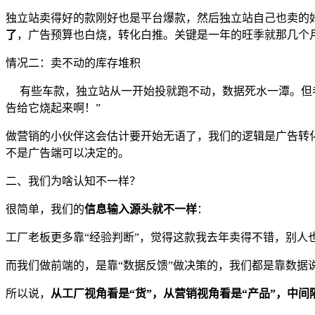
独立站卖得好的款刚好也是平台爆款，然后独立站自己也卖的好
了
，广告预算也白烧，转化白推。关键是一年的旺季就那几个
情况二：卖不动的库存堆积
有些车款，独立站从一开始投就跑不动，数据死水一潭。
但
告给它烧起来啊！”
做营销的小伙伴这会估计要开始无语了，我们的逻辑是广告转
不是广告端可以决定的。
二、我们为啥认知不一样？
很简单，我们的
信息输入源头就不一样
：
工厂老板更多靠“经验判断”，觉得这款我去年卖得不错，别
而我们做前端的，是靠“数据反馈”做决策的，我们都是靠数据
所以说，
从工厂视角看是“货”，从营销视角看是“产品”，中间