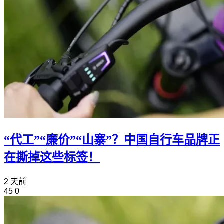
“代工”“廉价”“山寨”？中国自行车品牌正
在撕掉这些标签！
2 天前
45
0