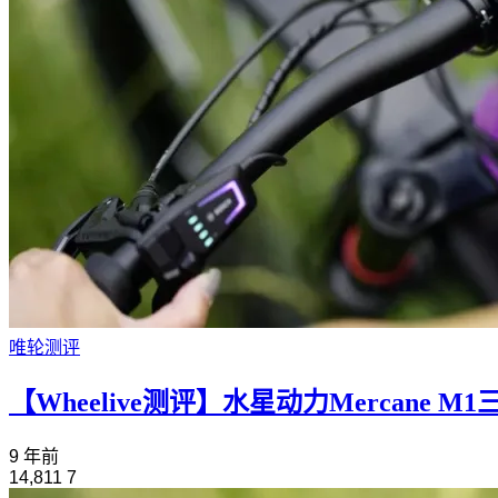
唯轮测评
【Wheelive测评】水星动力Mercane 
9 年前
14,811
7