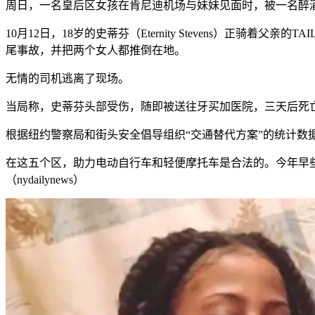
周日，一名皇后区女孩在肯尼迪机场与妹妹见面时，被一名醉
10月12日，18岁的史蒂芬（Eternity Stevens）正骑
尾事故，并把两个女人都推倒在地。
无情的司机逃离了现场。
当局称，史蒂芬头部受伤，随即被送往牙买加医院，三天后死
根据纽约警察局和街头安全倡导组织“交通替代方案”的统计数
在这五个区，助力电动自行车和轻便摩托车是合法的。今年早
（nydailynews）