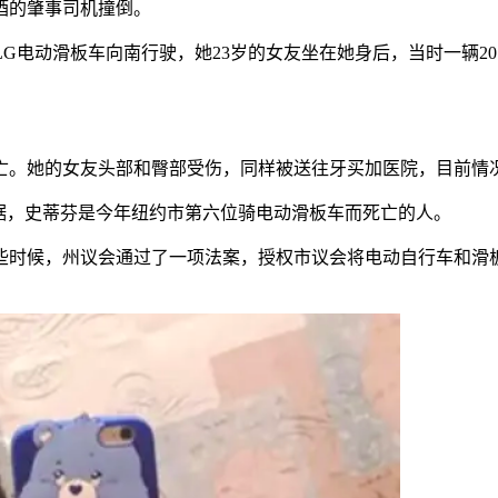
酒的肇事司机撞倒。
着父亲的TAILG电动滑板车向南行驶，她23岁的女友坐在她身后，当时一
亡。她的女友头部和臀部受伤，同样被送往牙买加医院，目前情
据，史蒂芬是今年纽约市第六位骑电动滑板车而死亡的人。
些时候，州议会通过了一项法案，授权市议会将电动自行车和滑