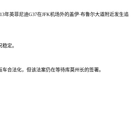
辆2013年英菲尼迪G37在JFK机场外的盖伊·布鲁尔大道附近发生追
况稳定。
板车合法化，但该法案仍在等待库莫州长的签署。