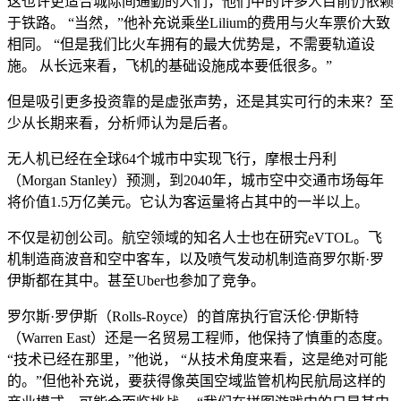
这也许更适合城际间通勤的人们，他们中的许多人目前仍依赖
于铁路。 “当然，”他补充说乘坐Lilium的费用与火车票价大致
相同。 “但是我们比火车拥有的最大优势是，不需要轨道设
施。 从长远来看，飞机的基础设施成本要低很多。”
但是吸引更多投资靠的是虚张声势，还是其实可行的未来？至
少从长期来看，分析师认为是后者。
无人机已经在全球64个城市中实现飞行，摩根士丹利
（Morgan Stanley）预测，到2040年，城市空中交通市场每年
将价值1.5万亿美元。它认为客运量将占其中的一半以上。
不仅是初创公司。航空领域的知名人士也在研究eVTOL。飞
机制造商波音和空中客车，以及喷气发动机制造商罗尔斯·罗
伊斯都在其中。甚至Uber也参加了竞争。
罗尔斯·罗伊斯（Rolls-Royce）的首席执行官沃伦·伊斯特
（Warren East）还是一名贸易工程师，他保持了慎重的态度。
“技术已经在那里，”他说， “从技术角度来看，这是绝对可能
的。”但他补充说，要获得像英国空域监管机构民航局这样的