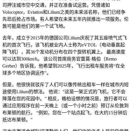
司押注城市空中交通，并正在准备试运营。凭借诸如
Volocoptor，Eviation和Lilium之类的未来派名称，他们已经争
先恐后抢占市场。有人希望在未来五年内就推出一项服务。伦
敦可能是他们的第一个试飞地。
去年，成立于2015年的德国公司Lilium庆祝了其五座喷气式飞
机的首次飞行。该飞机被业内人士称为eVTOL（电动垂直起
降飞机），其36个发动机分布在四个旋转机翼上。 最高速度
可以达到300km/h。 该公司首席商务官雷莫·格伯（Remo
Gerber）告诉我，他希望到2025年，飞行出租车服务将“在全
球多个地区协调运作”。
但是，他很快就驳斥了人们可以像传统出租车一样在城市内短
途使用Lilium的想法。 他说：“这是一架正式的飞机，它不会
降落在您的花园中。” 相反，格柏设想的情况是，旅行者可以
通过应用程序在前一天晚上（或一个小时之前）预订从伦敦到
布莱顿的航行。 “例如，您在一个站点起飞，在大约15分钟后
抵达布莱顿。”