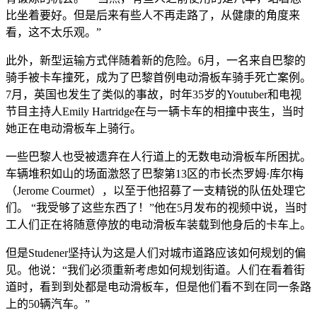
比坐着要好。但是后来有些人不再走路了，从健康的角度来
看，这不太乐观。”
此外，新型运输方式伴随着新的危险。6月，一名来自巴黎的
骑手被卡车撞死，成为了巴黎首例电动滑板车骑手死亡案例。
7月，英国也发生了类似的事故，时年35岁的Youtuber和电视
节目主持人Emily Hartridge在与一辆卡车的相撞中丧生，当时
她正在电动滑板车上骑行。
一些巴黎人也受被遗弃在人行道上的无数电动滑板车所困扰。
车辆堆积如山的场面激怒了巴黎第13区的市长杰罗姆·库尔梅
（Jerome Courmet），以至于他招募了一支精锐的队伍处理它
们。 “我受够了这些东西了！”他在5月发布的视频中说，当时
工人们正在将随意停放的电动滑板车装载到他身后的卡车上。
但是Studener坚持认为这是人们对城市道路应该如何规划的偏
见。他说：“我们必须重新考虑如何规划街道。人们在看着街
道时，看到到处都是电动滑板车，但是他们看不到在同一条路
上的50辆汽车。”