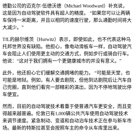
德勤公司的迈克尔·伍德沃德（Michael Woodward）补充说，
这是因为自动驾驶软件具有超人的精度。 “如果您可以让两辆
车保持一米距离，并且以相同的速度行驶，那么通勤时间将大
大减少。”
TfL的赫尔维茨（Hurwitz）表示，即使如此，也不代表这种乌
托邦世界没有缺陷。他担心，像电动滑板车一样，自动驾驶汽
车会阻止人们使用更主动的交通方式，例如步行或骑自行车。
他说：“这对于我们拥有一个更健康城市的并没有意义。”
此外，他还担心它们缓解交通拥堵的能力。 “可能是天堂，也
可能是地狱。例如，有人要去剧院，但他到达剧院后让汽车自
己兜圈，直到他们看完一部精彩的演出，因为不停地驾驶比停
车便宜。
然而，目前的自动驾驶技术着重于使普通汽车更安全，而且变
得越来越普遍。伦敦已有1,000辆公共汽车使用自动驾驶技术
来调节速度。紧急制动、变道和自动泊车技术正在参与新车市
场。最新的特斯拉甚至会按照车主的命令从车库里出来。