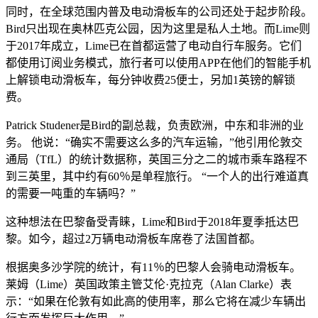
同时，在全球范围内普及电动滑板车的公司还处于起步阶段。
Bird只出现在奥林匹克公园，因为这里是私人土地。而Lime则
于2017年成立，Lime已在首都运营了电动自行车服务。它们
都使用订阅业务模式，旅行者可以使用APP在他们的智能手机
上解锁电动滑板车，每分钟收费25便士，另加1英镑的解锁
费。
Patrick Studener是Bird的副总裁，负责欧洲，中东和非洲的业
务。 他说：“确实不需要这么多的汽车运输，”他引用伦敦交
通局（TfL）的统计数据称，英国三分之二的城市乘车路程不
到三英里，其中约有60％是单程旅行。 “一个人的出行难道真
的需要一吨重的车辆吗？”
这种想法在巴黎备受青睐，Lime和Bird于2018年夏季抵达巴
黎。如今，超过2万辆电动滑板车席卷了法国首都。
根据奥多沙学院的统计，有11％的巴黎人会骑电动滑板车。
莱姆（Lime）英国政策主管艾伦·克拉克（Alan Clarke）表
示：“如果在伦敦有如此高的使用率，那么它将在减少车辆出