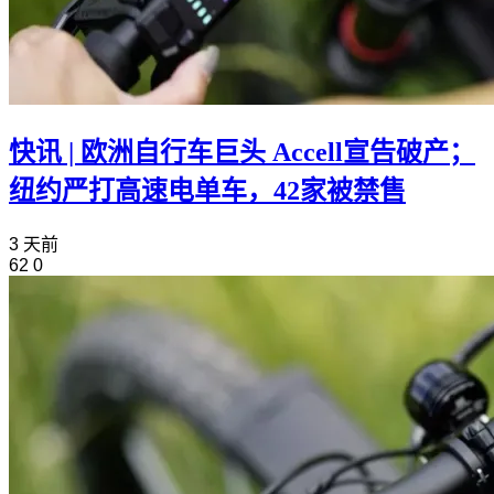
快讯 | 欧洲自行车巨头 Accell宣告破产；
纽约严打高速电单车，42家被禁售
3 天前
62
0