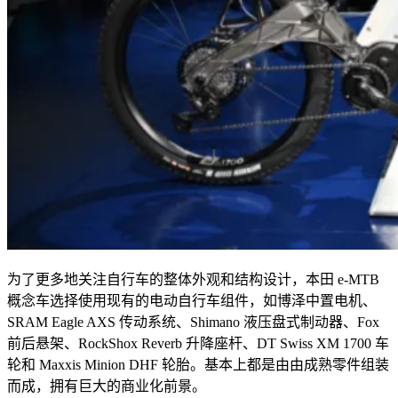
为了更多地关注自行车的整体外观和结构设计，本田
e-MTB
概念车选择使用现有的电动自行车组件，如博泽中置电机、
SRAM Eagle AXS
传动系统、
Shimano
液压盘式制动器、
Fox
前后悬架、
RockShox Reverb
升降座杆、
DT Swiss XM 1700
车
轮和
Maxxis Minion DHF
轮胎。基本上都是由由成熟零件组装
而成，拥有巨大的商业化前景。