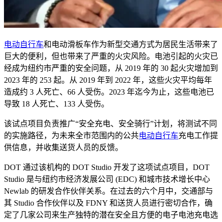
电动自行车
和电动滑板车作为新型交通方式为居民生活带来了
巨大的便利，但也带来了严重的火灾风险。电池引起的火灾已
经成为纽约市严重的安全问题，从
2019
年的
30
起火灾增加到
2023
年的
253
起。从
2019
年到
2022
年，这些火灾平均每年
造成约
3
人死亡、
66
人受伤。
2023
年迄今为止，这些电池已
导致
18
人死亡、
133
人受伤。
该试点项目负责推广“安全充电、安全骑行”计划，将测试不同
的实施路径，为未来全市范围内的公共
电动自行车
充电工作提
供信息，并收集送货人员的反馈。
DOT
通过该机构的
DOT Studio
开发了这项试点项目，
DOT
Studio
是与纽约市经济发展公司 (
EDC
) 和城市技术增长中心
Newlab
的研发合作伙伴关系。在过去的六个月中，交通部与
其
Studio
合作伙伴以及
FDNY
和送货人员进行密切合作，确
定了几家公司来生产独特的潜在安全且方便的电子电池充电选