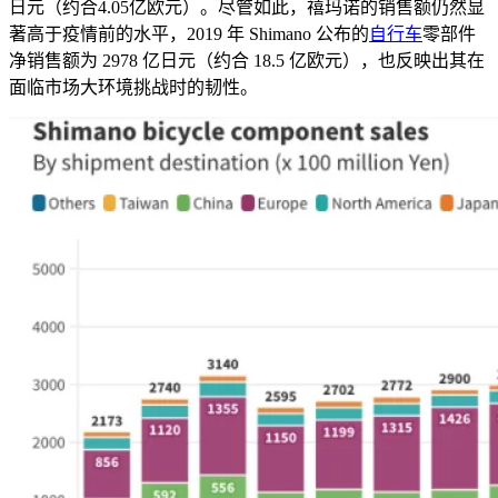
日元（约合
4.05
亿欧元）。尽管如此，禧玛诺的销售额仍然显
著高于疫情前的水平，
2019
年
Shimano
公布的
自行车
零部件
净销售额为
2978
亿日元（约合
18.5
亿欧元），也反映出其在
面临市场大环境挑战时的韧性。