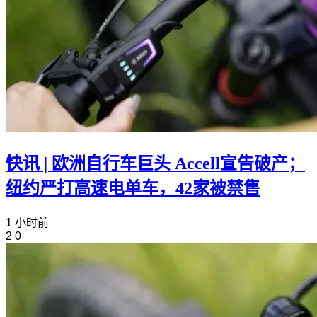
快讯 | 欧洲自行车巨头 Accell宣告破产；
纽约严打高速电单车，42家被禁售
1 小时前
2
0