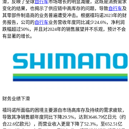
滑，反映了全球
自行车
市场增长的明显减缓，这既是消费需求
变化的结果，也揭示了供应链中高库存的问题，导致
自行车
及
其零部件制造商的业务普遍遭受冲击。根据禧玛诺
2023
年的财
务报告，公司的
自行车
业务营收年度同比减少
24.6%
，净利润
跌幅超过
50%
，并且对
2024
年的销售展望并不乐观，预计不会
有显著的增长。
财务业绩下滑
禧玛诺所面临的困境主要源自市场高库存及持续的需求疲软，
导致其净销售额年度同比下降
29.5%
，达到
3646.79
亿日元（约
合
22.6
亿欧元），而营业收入更是下降了
52.3%
，至
652.51
亿