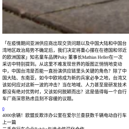
「在疫情期间亚洲供应商出现交货问题以及中国大陆和中国台
湾地区政治局势不确定后，我们决定将重心摆在在德国和邻近
的欧洲国家」知名童车品牌
Puky
董事长
Mathias Heller
在一次
采访中特别提到。从这里不难发现世界的版图正悄悄地变动
中，中国台湾是否能一直扮演供应链里头关键的角色？除了中
国大陆、东南亚，如今中欧将成为新的兵家必争之地，台湾又
该如何应对这新一波的冲击？当在地域、人力甚至是研发技术
都没有绝对优势时，又该如何脱颖而出？这是值得每一个自行
车厂商深思熟虑且刻不容缓的议题。
0
4000余辆！欧盟反欺诈办公室在爱尔兰查获数千辆电动自行车
上一篇