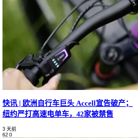
快讯 | 欧洲自行车巨头 Accell宣告破产；
纽约严打高速电单车，42家被禁售
3 天前
62
0