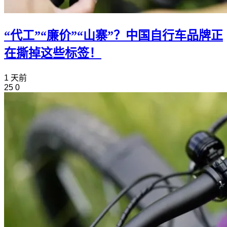
“代工”“廉价”“山寨”？中国自行车品牌正
在撕掉这些标签！
1 天前
25
0