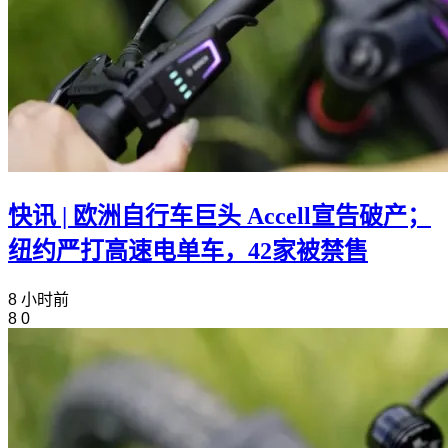
快讯 | 欧洲自行车巨头 Accell宣告破产；
纽约严打高速电单车，42家被禁售
8 小时前
8
0