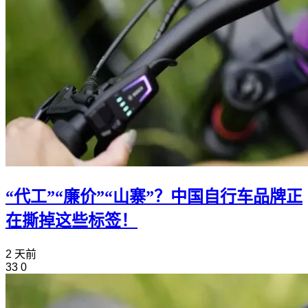
“代工”“廉价”“山寨”？中国自行车品牌正
在撕掉这些标签！
2 天前
33
0