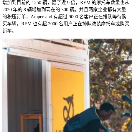
增加到目前的
1250
辆，翻了近
9
倍，
REM
的摩托车数量也从
2020
年的
8
辆增加到现在的
300
辆。并且两家企业都有大量
的积压订单，
Ampersand
有超过
9000
名客户正在排队等待购
买车辆，
REM
也有超
2000
名用户正在排队改装摩托车或购买
新车。