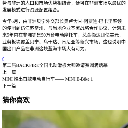
势与非洲的人口和市场优势相结合，便可在非洲市场以最优的
发展模式进行资源配置组合。
今年
6
月，由非洲贝宁外交部长奥卢舍甘
·
阿贾迪
·
巴卡里率领
的使团到访江苏常州，与当地企业签署战略合作协议，计划未
来
5
年内在非洲销售
50
万台电动摩托车，总金额达
10
亿美元，
业务板块覆盖贝宁、乌干达、肯尼亚等新兴市场，这也说明中
国出口产品在非洲这块蓝海市场大有可为。
0
第二届BACKFIRE全国电动滑板大师邀请赛圆满落幕
上一篇
MINI 推出首款电动自行车—— MINI E-Bike 1
下一篇
猜你喜欢