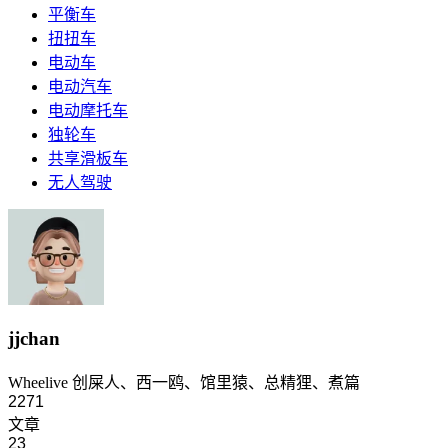
平衡车
扭扭车
电动车
电动汽车
电动摩托车
独轮车
共享滑板车
无人驾驶
jjchan
Wheelive 创屎人、西一鸥、馆里猿、总精狸、煮篇
2271
文章
23