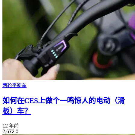
两轮平衡车
如何在CES上做个一鸣惊人的电动（滑
板）车？
12 年前
2,672
0