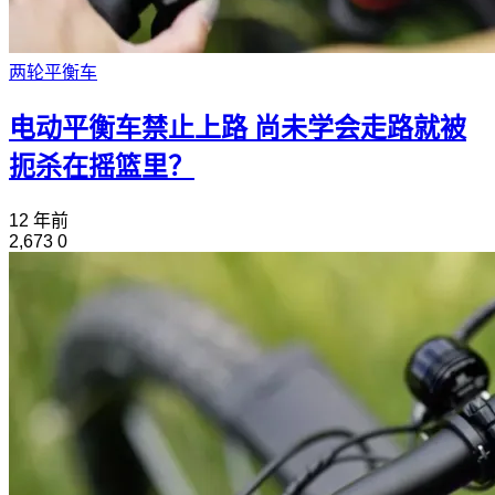
两轮平衡车
电动平衡车禁止上路 尚未学会走路就被
扼杀在摇篮里？
12 年前
2,673
0