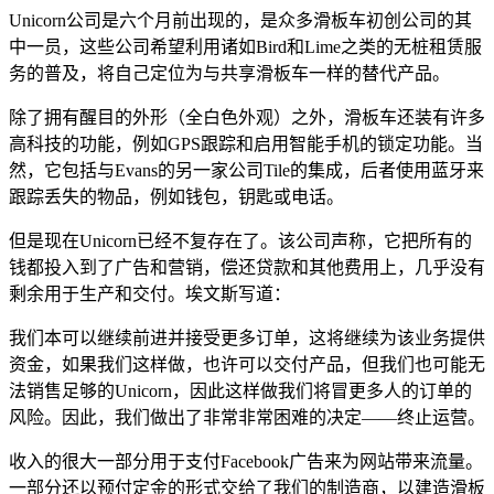
Unicorn公司是六个月前出现的，是众多滑板车初创公司的其
中一员，这些公司希望利用诸如Bird和Lime之类的无桩租赁服
务的普及，将自己定位为与共享滑板车一样的替代产品。
除了拥有醒目的外形（全白色外观）之外，滑板车还装有许多
高科技的功能，例如GPS跟踪和启用智能手机的锁定功能。当
然，它包括与Evans的另一家公司Tile的集成，后者使用蓝牙来
跟踪丢失的物品，例如钱包，钥匙或电话。
但是现在Unicorn已经不复存在了。该公司声称，它把所有的
钱都投入到了广告和营销，偿还贷款和其他费用上，几乎没有
剩余用于生产和交付。埃文斯写道：
我们本可以继续前进并接受更多订单，这将继续为该业务提供
资金，如果我们这样做，也许可以交付产品，但我们也可能无
法销售足够的Unicorn，因此这样做我们将冒更多人的订单的
风险。因此，我们做出了非常非常困难的决定——终止运营。
收入的很大一部分用于支付Facebook广告来为网站带来流量。
一部分还以预付定金的形式交给了我们的制造商，以建造滑板