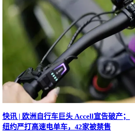
快讯 | 欧洲自行车巨头 Accell宣告破产；
纽约严打高速电单车，42家被禁售