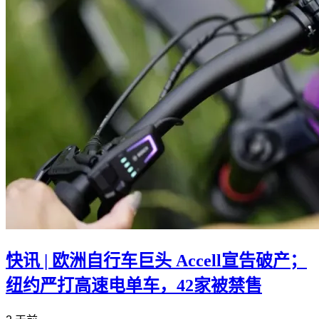
快讯 | 欧洲自行车巨头 Accell宣告破产；
纽约严打高速电单车，42家被禁售