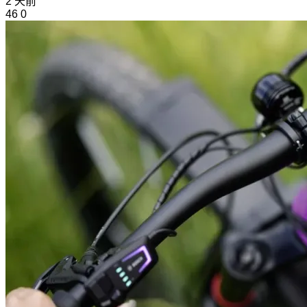
2 天前
46
0